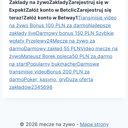
Zakłady na żywo
Zakłady
Zarejestruj się w
Expekt
Załóż konto w Betclic
Zarejestruj się
teraz!
Załóż konto w Betway
1
Transmisje video
na żywo
Bonus 100 PLN za darmo
Najlepsze
zakłady live
Darmowy bonus 150 PLN
Szybkie
wpłaty Przelewy24
Mecze na żywo za
darmo
Darmowy zakład 55 PLN
Video mecze na
żywo
Mateusz Borek poleca
50 PLN za darmo
na start
Popularny bukmacher
Darmowe
transmisje video
Bonus 200 PLN za
darmo
Poker, kasyno, gry
Duża oferta
zakładów
2
3
4
5
6
98
© 2026 mecze na zywo -
Mapa strony