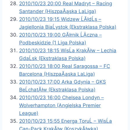
2010/10/23 20:00 Real Madryt – Racing
Santander (HiszpaĂąska LaLiga)
2010/10/23 19:15 Widzew ĹĂłdĹş –
Jagiellonia BiaĹystok (Ekstraklasa Polska)
2010/10/23 19:00 GĂłrnik ĹÄczna –
Podbeskidzie (1 Liga Polska)
2010/10/23 18:15 WisĹa KrakĂłw – Lechia
GdaĹsk (Ekstraklasa Polska)
2010/10/23 18:00 Real Saragossa – FC
Barcelona (HiszpaĂąska LaLiga)
2010/10/23 17:00 Arka Gdynia – GKS
BeĹchatĂłw (Ekstraklasa Polska)
2010/10/23 16:00 Chelsea Londyn –
Wolverhampton (Angielska Premier
League)
2010/10/23 15:55 Energa ToruĹ – WisĹa
Can-Pack KrakĂłw (KoszykĂłwka)