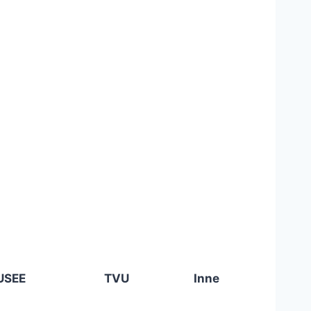
USEE
TVU
Inne