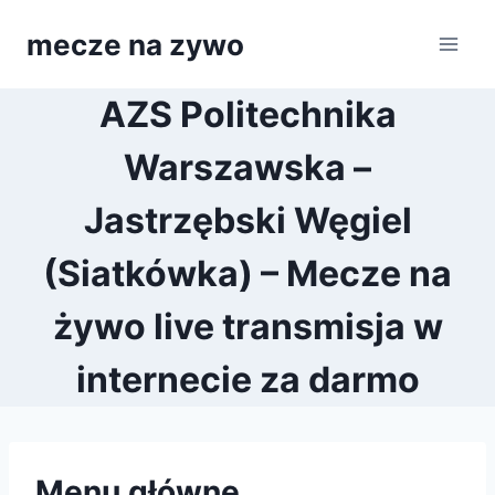
Przejdź
mecze na zywo
do
treści
AZS Politechnika
Warszawska –
Jastrzębski Węgiel
(Siatkówka) – Mecze na
żywo live transmisja w
internecie za darmo
Menu główne