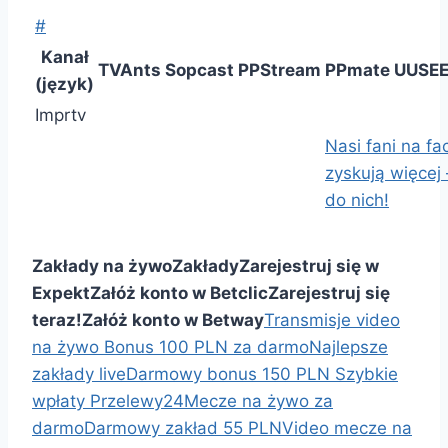
#
Kanał
TVAnts
Sopcast
PPStream
PPmate
UUSE
(język)
Imprtv
Nasi fani na f
zyskują więcej 
do nich!
Zakłady na żywo
Zakłady
Zarejestruj się w
Expekt
Załóż konto w Betclic
Zarejestruj się
teraz!
Załóż konto w Betway
Transmisje video
na żywo
Bonus 100 PLN za darmo
Najlepsze
zakłady live
Darmowy bonus 150 PLN
Szybkie
wpłaty Przelewy24
Mecze na żywo za
darmo
Darmowy zakład 55 PLN
Video mecze na