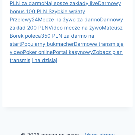
PLN za darmo
Najlepsze zakłady live
Darmowy
bonus 100 PLN
Szybkie wpłaty
Przelewy24
Mecze na żywo za darmo
Darmowy
zakład 200 PLN
Video mecze na żywo
Mateusz
Borek poleca
350 PLN za darmo na
start
Popularny bukmacher
Darmowe transmisje
video
Poker online
Portal kasynowy
Zobacz plan
transmisji na dzisiaj