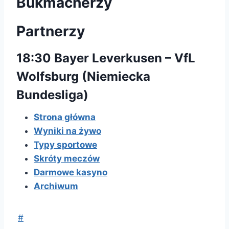
Bukmacherzy
Partnerzy
18:30 Bayer Leverkusen – VfL
Wolfsburg (Niemiecka
Bundesliga)
Strona główna
Wyniki na żywo
Typy sportowe
Skróty meczów
Darmowe kasyno
Archiwum
#