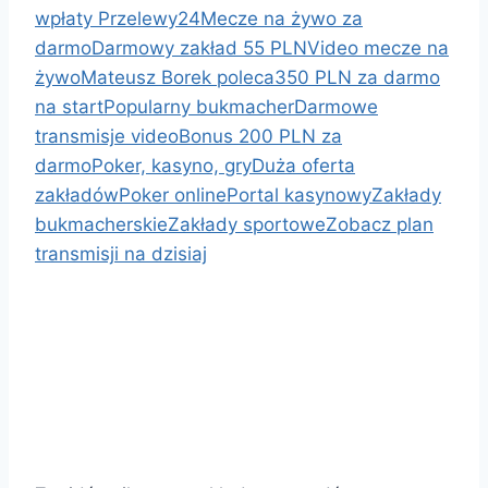
wpłaty Przelewy24
Mecze na żywo za
darmo
Darmowy zakład 55 PLN
Video mecze na
żywo
Mateusz Borek poleca
350 PLN za darmo
na start
Popularny bukmacher
Darmowe
transmisje video
Bonus 200 PLN za
darmo
Poker, kasyno, gry
Duża oferta
zakładów
Poker online
Portal kasynowy
Zakłady
bukmacherskie
Zakłady sportowe
Zobacz plan
transmisji na dzisiaj