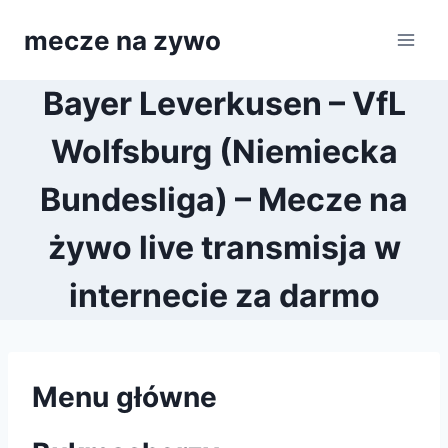
Przejdź
mecze na zywo
do
treści
Bayer Leverkusen – VfL
Wolfsburg (Niemiecka
Bundesliga) – Mecze na
żywo live transmisja w
internecie za darmo
Menu główne