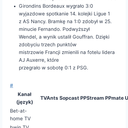
Girondins Bordeaux wygrało 3:0
wyjazdowe spotkanie 14. kolejki Ligue 1
z AS Nancy. Bramkę na 1:0 zdobył w 25.
minucie Fernando. Podwyższył
Wendel, a wynik ustalił Gouffran. Dzięki
zdobyciu trzech punktów
mistrzowie Francji zmienili na fotelu lidera
AJ Auxerre, które
przegrało w sobotę 0:1 z PSG.
#
Kanał
TVAnts
Sopcast
PPStream
PPmate
U
(język)
Bet-at-
home TV
bwin TV