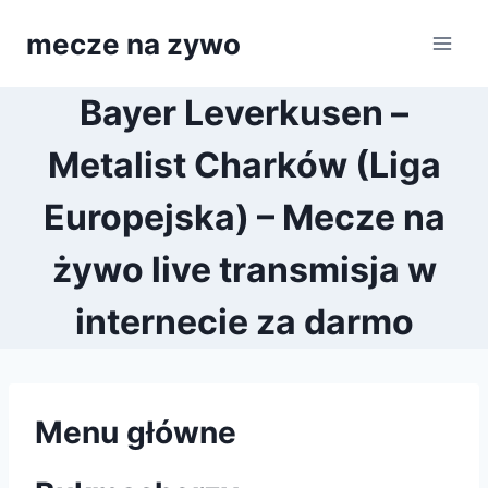
Przejdź
mecze na zywo
do
treści
Bayer Leverkusen –
Metalist Charków (Liga
Europejska) – Mecze na
żywo live transmisja w
internecie za darmo
Menu główne