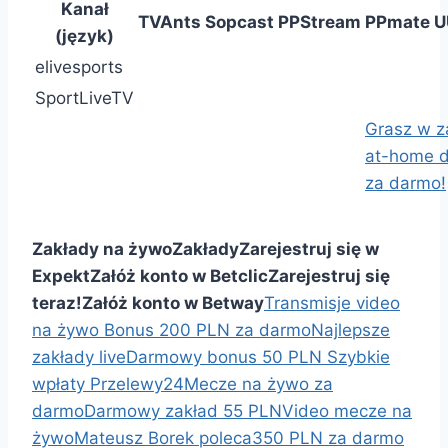
Kanał
TVAnts
Sopcast
PPStream
PPmate
U
(język)
elivesports
SportLiveTV
Grasz w z
at-home 
za darmo!
Zakłady na żywo
Zakłady
Zarejestruj się w
Expekt
Załóż konto w Betclic
Zarejestruj się
teraz!
Załóż konto w Betway
Transmisje video
na żywo
Bonus 200 PLN za darmo
Najlepsze
zakłady live
Darmowy bonus 50 PLN
Szybkie
wpłaty Przelewy24
Mecze na żywo za
darmo
Darmowy zakład 55 PLN
Video mecze na
żywo
Mateusz Borek poleca
350 PLN za darmo