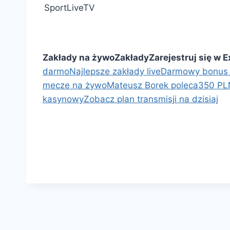
SportLiveTV
Zakłady na żywo
Zakłady
Zarejestruj się w 
darmo
Najlepsze zakłady live
Darmowy bonus
mecze na żywo
Mateusz Borek poleca
350 PLN
kasynowy
Zobacz plan transmisji na dzisiaj