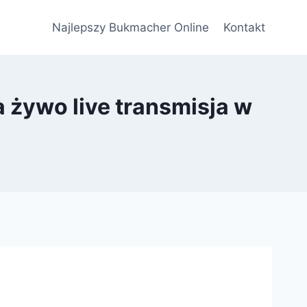
Najlepszy Bukmacher Online
Kontakt
 żywo live transmisja w