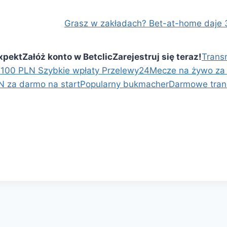
Grasz w zakładach? Bet-at-home daje
Expekt
Załóż konto w Betclic
Zarejestruj się teraz!
Trans
 100 PLN
Szybkie wpłaty Przelewy24
Mecze na żywo za
 za darmo na start
Popularny bukmacher
Darmowe tran