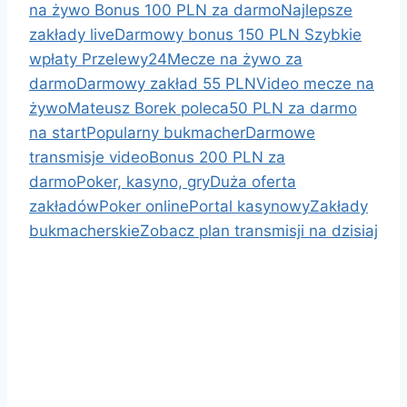
na żywo
Bonus 100 PLN za darmo
Najlepsze
zakłady live
Darmowy bonus 150 PLN
Szybkie
wpłaty Przelewy24
Mecze na żywo za
darmo
Darmowy zakład 55 PLN
Video mecze na
żywo
Mateusz Borek poleca
50 PLN za darmo
na start
Popularny bukmacher
Darmowe
transmisje video
Bonus 200 PLN za
darmo
Poker, kasyno, gry
Duża oferta
zakładów
Poker online
Portal kasynowy
Zakłady
bukmacherskie
Zobacz plan transmisji na dzisiaj