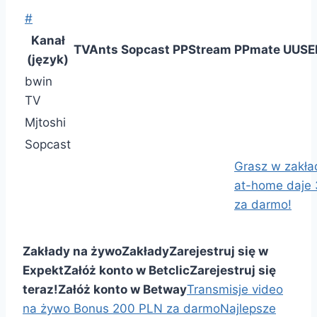
#
Kanał
TVAnts
Sopcast
PPStream
PPmate
UUSE
(język)
bwin
TV
Mjtoshi
Sopcast
Grasz w zakła
at-home daje
za darmo!
Zakłady na żywo
Zakłady
Zarejestruj się w
Expekt
Załóż konto w Betclic
Zarejestruj się
teraz!
Załóż konto w Betway
Transmisje video
na żywo
Bonus 200 PLN za darmo
Najlepsze