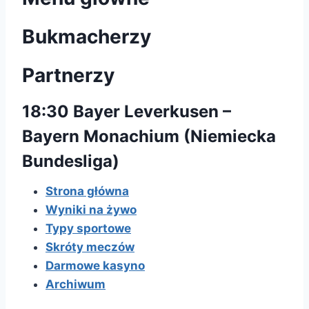
Bukmacherzy
Partnerzy
18:30 Bayer Leverkusen –
Bayern Monachium (Niemiecka
Bundesliga)
Strona główna
Wyniki na żywo
Typy sportowe
Skróty meczów
Darmowe kasyno
Archiwum