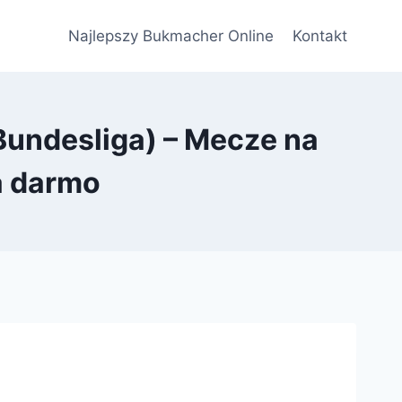
Najlepszy Bukmacher Online
Kontakt
Bundesliga) – Mecze na
a darmo