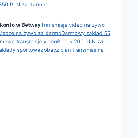
 350 PLN za darmo!
 konto w Betway
Transmisje video na żywo
Mecze na żywo za darmo
Darmowy zakład 55
mowe transmisje video
Bonus 200 PLN za
akłady sportowe
Zobacz plan transmisji na