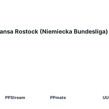
Hansa Rostock (Niemiecka Bundesliga)
PPStream
PPmate
UU