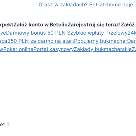
Grasz w zakładach? Bet-at-home daje
Expekt
Załóż konto w Betclic
Zarejestruj się teraz!
Załóż
ive
Darmowy bonus 50 PLN
Szybkie wpłaty Przelewy24
eca
350 PLN za darmo na start
Popularny bukmacher
Dar
ów
Poker online
Portal kasynowy
Zakłady bukmacherskie
Z
et.pl