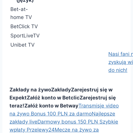
(język)
Bet-at-
home TV
BetClick TV
SportLiveTV
Unibet TV
Nasi fani
zyskują wi
do nich!
Zakłady na żywo
Zakłady
Zarejestruj się w
Expekt
Załóż konto w Betclic
Zarejestruj się
teraz!
Załóż konto w Betway
Transmisje video
na żywo
Bonus 100 PLN za darmo
Najlepsze
zakłady live
Darmowy bonus 150 PLN
Szybkie
wpłaty Przelewy24
Mecze na żywo za