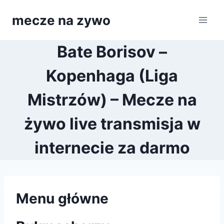
Przejdź
mecze na zywo
do
treści
Bate Borisov –
Kopenhaga (Liga
Mistrzów) – Mecze na
żywo live transmisja w
internecie za darmo
Menu główne