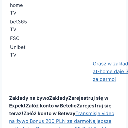
home
TV
bet365
TV
FSC
Unibet
TV
Grasz w zakład
at-home daje 
za darmo!
Zakłady na żywo
Zakłady
Zarejestruj się w
Expekt
Załóż konto w Betclic
Zarejestruj się
teraz!
Załóż konto w Betway
Transmisje video
na żywo
Bonus 200 PLN za darmo
Najlepsze