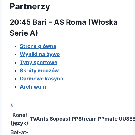
Partnerzy
20:45 Bari – AS Roma (Włoska
Serie A)
Strona główna
Wyniki na żywo
Typy sportowe
Skróty meczów
Darmowe kasyno
Archiwum
#
Kanał
TVAnts
Sopcast
PPStream
PPmate
UUSE
(język)
Bet-at-