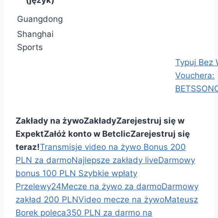
(język)
Guangdong
Shanghai
Sports
Typuj Bez 
Vouchera:
BETSSON
Zakłady na żywo
Zakłady
Zarejestruj się w
Expekt
Załóż konto w Betclic
Zarejestruj się
teraz!
Transmisje video na żywo
Bonus 200
PLN za darmo
Najlepsze zakłady live
Darmowy
bonus 100 PLN
Szybkie wpłaty
Przelewy24
Mecze na żywo za darmo
Darmowy
zakład 200 PLN
Video mecze na żywo
Mateusz
Borek poleca
350 PLN za darmo na