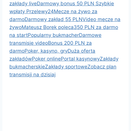
zakłady live
Darmowy bonus 50 PLN
Szybkie
wpłaty Przelewy24
Mecze na żywo za
darmo
Darmowy zakład 55 PLN
Video mecze na
żywo
Mateusz Borek poleca
350 PLN za darmo
na start
Popularny bukmacher
Darmowe
transmisje video
Bonus 200 PLN za
darmo
Poker, kasyno, gry
Duża oferta
zakładów
Poker online
Portal kasynowy
Zakłady
bukmacherskie
Zakłady sportowe
Zobacz plan
transmisji na dzisiaj