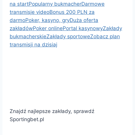
na start
Popularny bukmacher
Darmowe
transmisje video
Bonus 200 PLN za
darmo
Poker, kasyno, gry
Duża oferta
zakładów
Poker online
Portal kasynowy
Zakłady
bukmacherskie
Zakłady sportowe
Zobacz plan
transmisji na dzisiaj
Znajdź najlepsze zakłady, sprawdź
Sportingbet.pl