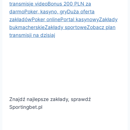
transmisje video
Bonus 200 PLN za
darmo
Poker, kasyno, gry
Duża oferta
zakładów
Poker online
Portal kasynowy
Zakłady
bukmacherskie
Zakłady sportowe
Zobacz plan
transmisji na dzisiaj
Znajdź najlepsze zakłady, sprawdź
Sportingbet.pl