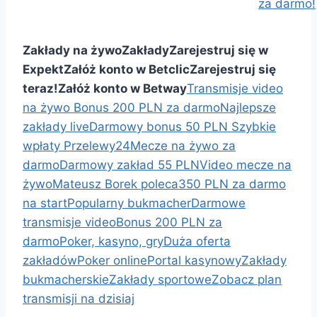
za darmo!
Zakłady na żywo
Zakłady
Zarejestruj się w
Expekt
Załóż konto w Betclic
Zarejestruj się
teraz!
Załóż konto w Betway
Transmisje video
na żywo
Bonus 200 PLN za darmo
Najlepsze
zakłady live
Darmowy bonus 50 PLN
Szybkie
wpłaty Przelewy24
Mecze na żywo za
darmo
Darmowy zakład 55 PLN
Video mecze na
żywo
Mateusz Borek poleca
350 PLN za darmo
na start
Popularny bukmacher
Darmowe
transmisje video
Bonus 200 PLN za
darmo
Poker, kasyno, gry
Duża oferta
zakładów
Poker online
Portal kasynowy
Zakłady
bukmacherskie
Zakłady sportowe
Zobacz plan
transmisji na dzisiaj