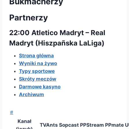
Bukmacherzy
Partnerzy
22:00 Atletico Madryt – Real
Madryt (Hiszpañska LaLiga)
Strona główna
Wyniki na żywo
Typy sportowe
Skróty meczów
Darmowe kasyno
Archiwum
#
Kanał
TVAnts
Sopcast
PPStream
PPmate
U