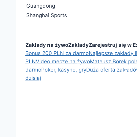
Guangdong
Shanghai Sports
Zakłady na żywo
Zakłady
Zarejestruj się w 
Bonus 200 PLN za darmo
Najlepsze zakłady l
PLN
Video mecze na żywo
Mateusz Borek pol
darmo
Poker, kasyno, gry
Duża oferta zakład
dzisiaj