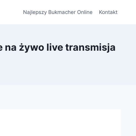
Najlepszy Bukmacher Online
Kontakt
 na żywo live transmisja