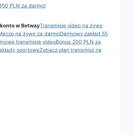
 350 PLN za darmo!
 konto w Betway
Transmisje video na żywo
Mecze na żywo za darmo
Darmowy zakład 55
mowe transmisje video
Bonus 200 PLN za
akłady sportowe
Zobacz plan transmisji na