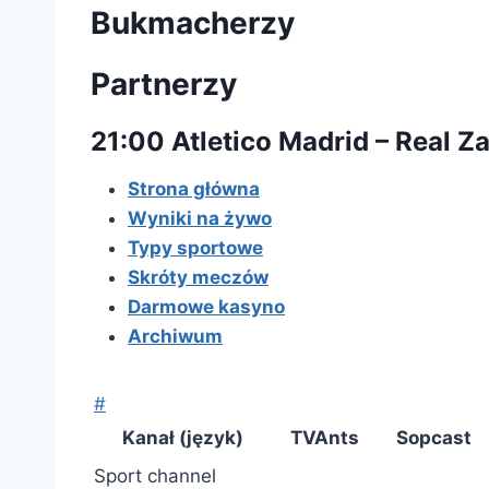
Bukmacherzy
Partnerzy
21:00 Atletico Madrid – Real 
Strona główna
Wyniki na żywo
Typy sportowe
Skróty meczów
Darmowe kasyno
Archiwum
#
Kanał (język)
TVAnts
Sopcast
Sport channel