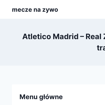
Przejdź
mecze na zywo
do
treści
Atletico Madrid – Real
tr
Menu główne