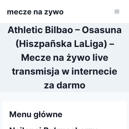
Przejdź
mecze na zywo
do
treści
Athletic Bilbao – Osasuna
(Hiszpañska LaLiga) –
Mecze na żywo live
transmisja w internecie
za darmo
Menu główne