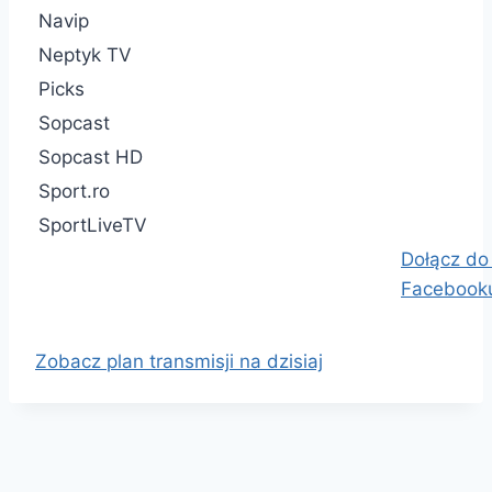
Navip
Neptyk TV
Picks
Sopcast
Sopcast HD
Sport.ro
SportLiveTV
Dołącz do
Facebook
Zobacz plan transmisji na dzisiaj