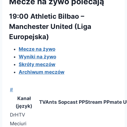
Mecze na żywo polecają
19:00 Athletic Bilbao –
Manchester United (Liga
Europejska)
Mecze na żywo
Wyniki na żywo
Skróty meczów
Archiwum meczów
#
Kanał
TVAnts
Sopcast
PPStream
PPmate
U
(język)
DrHTV
Meciuri