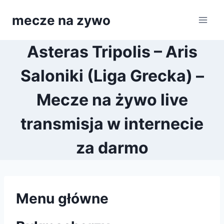
Przejdź
mecze na zywo
do
treści
Asteras Tripolis – Aris
Saloniki (Liga Grecka) –
Mecze na żywo live
transmisja w internecie
za darmo
Menu główne