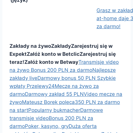
(język)
Grasz w zakład
at-home daje 
za darmo!
Zakłady na żywo
Zakłady
Zarejestruj się w
Expekt
Załóż konto w Betclic
Zarejestruj się
teraz!
Załóż konto w Betway
Transmisje video
na żywo
Bonus 200 PLN za darmo
Najlepsze
zakłady live
Darmowy bonus 50 PLN
Szybkie
wpłaty Przelewy24
Mecze na żywo za
darmo
Darmowy zakład 55 PLN
Video mecze na
żywo
Mateusz Borek poleca
350 PLN za darmo
na start
Popularny bukmacher
Darmowe
transmisje video
Bonus 200 PLN za
darmo
Poker, kasyno, gry
Duża oferta