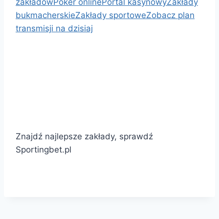
zakładów
Poker online
Portal kasynowy
Zakłady
bukmacherskie
Zakłady sportowe
Zobacz plan
transmisji na dzisiaj
Znajdź najlepsze zakłady, sprawdź
Sportingbet.pl