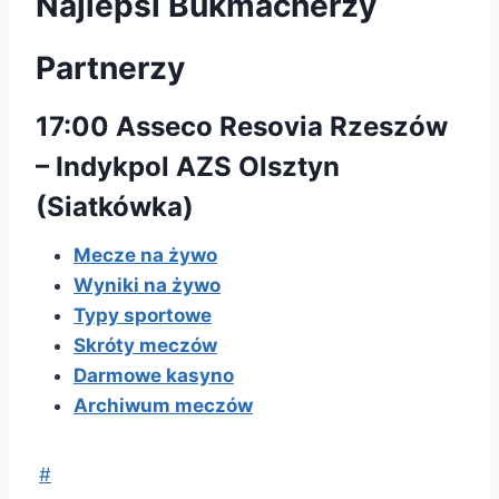
Najlepsi Bukmacherzy
Partnerzy
17:00 Asseco Resovia Rzeszów
– Indykpol AZS Olsztyn
(Siatkówka)
Mecze na żywo
Wyniki na żywo
Typy sportowe
Skróty meczów
Darmowe kasyno
Archiwum meczów
#