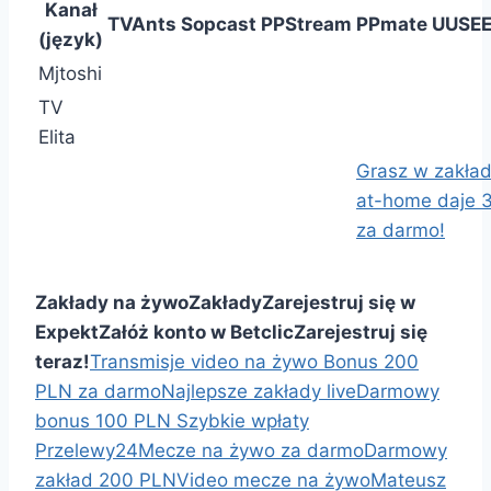
Kanał
TVAnts
Sopcast
PPStream
PPmate
UUSE
(język)
Mjtoshi
TV
Elita
Grasz w zakład
at-home daje 
za darmo!
Zakłady na żywo
Zakłady
Zarejestruj się w
Expekt
Załóż konto w Betclic
Zarejestruj się
teraz!
Transmisje video na żywo
Bonus 200
PLN za darmo
Najlepsze zakłady live
Darmowy
bonus 100 PLN
Szybkie wpłaty
Przelewy24
Mecze na żywo za darmo
Darmowy
zakład 200 PLN
Video mecze na żywo
Mateusz