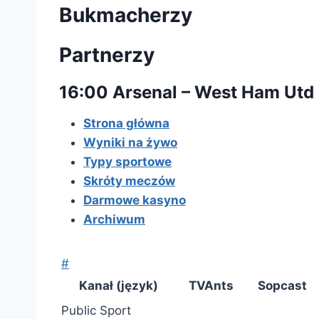
Bukmacherzy
Partnerzy
16:00 Arsenal – West Ham Utd 
Strona główna
Wyniki na żywo
Typy sportowe
Skróty meczów
Darmowe kasyno
Archiwum
#
Kanał (język)
TVAnts
Sopcast
Public Sport