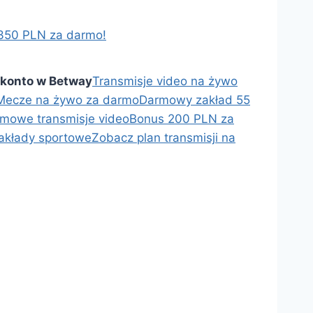
 350 PLN za darmo!
 konto w Betway
Transmisje video na żywo
Mecze na żywo za darmo
Darmowy zakład 55
mowe transmisje video
Bonus 200 PLN za
akłady sportowe
Zobacz plan transmisji na