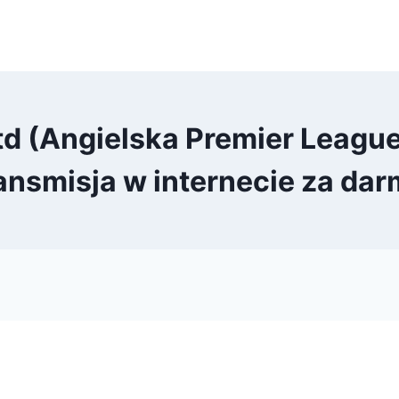
d (Angielska Premier League
ansmisja w internecie za da