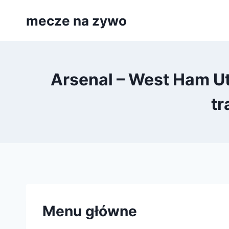
Przejdź
mecze na zywo
do
treści
Arsenal – West Ham Ut
tr
Menu główne