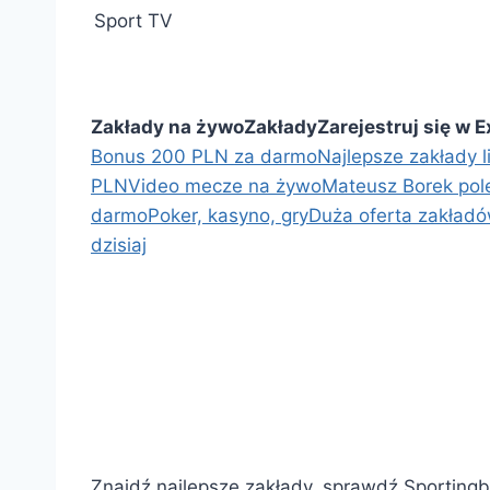
Sport TV
Zakłady na żywo
Zakłady
Zarejestruj się w 
Bonus 200 PLN za darmo
Najlepsze zakłady l
PLN
Video mecze na żywo
Mateusz Borek pol
darmo
Poker, kasyno, gry
Duża oferta zakład
dzisiaj
Znajdź najlepsze zakłady, sprawdź Sportingb