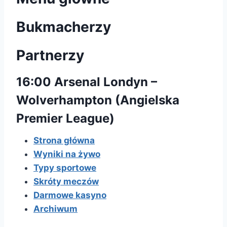
Bukmacherzy
Partnerzy
16:00 Arsenal Londyn –
Wolverhampton (Angielska
Premier League)
Strona główna
Wyniki na żywo
Typy sportowe
Skróty meczów
Darmowe kasyno
Archiwum