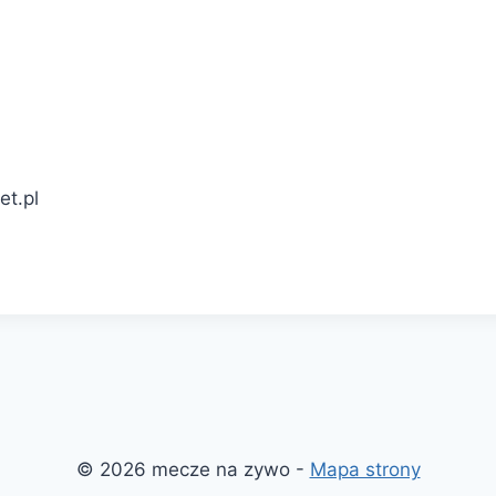
et.pl
© 2026 mecze na zywo -
Mapa strony