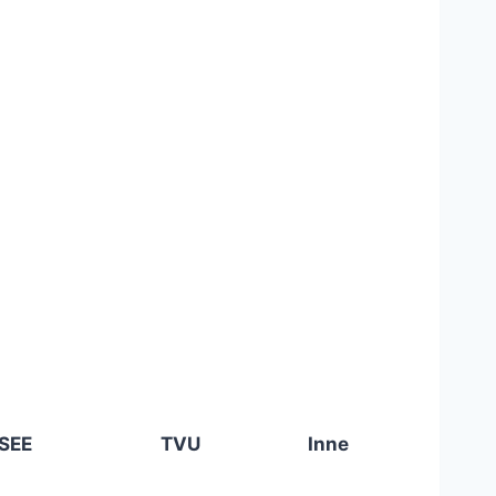
SEE
TVU
Inne