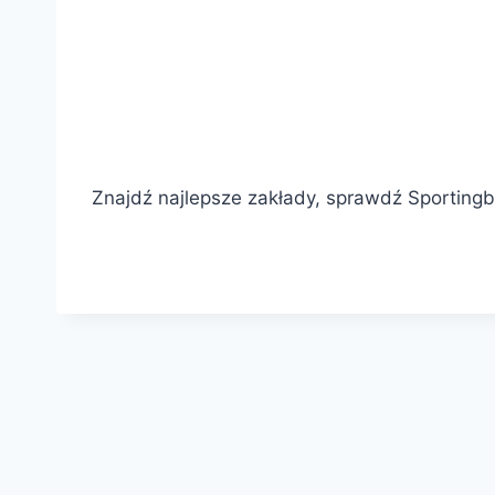
Znajdź najlepsze zakłady, sprawdź Sportingb