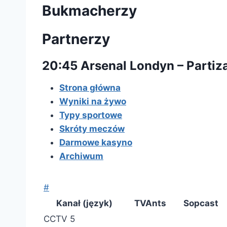
Bukmacherzy
Partnerzy
20:45 Arsenal Londyn – Partiz
Strona główna
Wyniki na żywo
Typy sportowe
Skróty meczów
Darmowe kasyno
Archiwum
#
Kanał (język)
TVAnts
Sopcast
CCTV 5