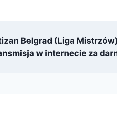
izan Belgrad (Liga Mistrzów
ansmisja w internecie za da