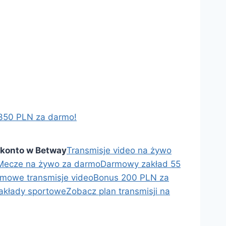
 350 PLN za darmo!
 konto w Betway
Transmisje video na żywo
Mecze na żywo za darmo
Darmowy zakład 55
mowe transmisje video
Bonus 200 PLN za
akłady sportowe
Zobacz plan transmisji na