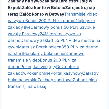
Zakłady na żywo
Zakłady
Zarejestruj się w
Expekt
Załóż konto w Betclic
Zarejestruj się
teraz!
Załóż konto w Betway
Transmisje video
na żywo
Bonus 200 PLN za darmo
Najlepsze
zakłady live
Darmowy bonus 50 PLN
Szybkie
wpłaty Przelewy24
Mecze na żywo za
darmo
Darmowy zakład 55 PLN
Video mecze na
żywo
Mateusz Borek poleca
350 PLN za darmo
na start
Popularny bukmacher
Darmowe
transmisje video
Bonus 200 PLN za
darmo
Poker, kasyno, gry
Duża oferta
zakładów
Poker online
Portal kasynowy
Zakłady
bukmacherskie
Zakłady sportowe
Zobacz plan
transmisji na dzisiaj