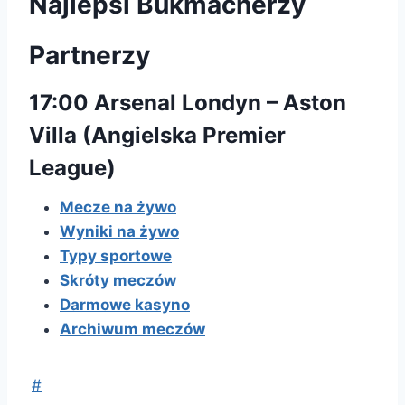
Najlepsi Bukmacherzy
Partnerzy
17:00 Arsenal Londyn – Aston
Villa (Angielska Premier
League)
Mecze na żywo
Wyniki na żywo
Typy sportowe
Skróty meczów
Darmowe kasyno
Archiwum meczów
#