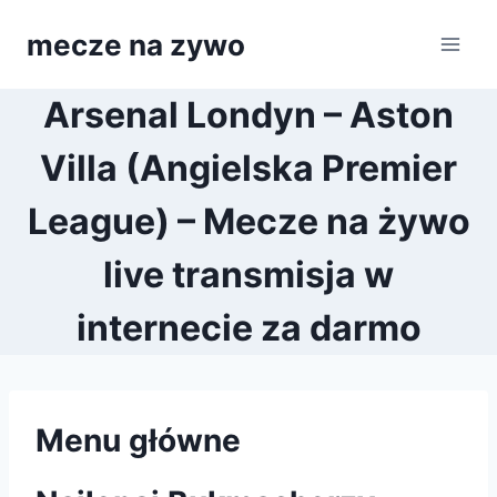
Przejdź
mecze na zywo
do
treści
Arsenal Londyn – Aston
Villa (Angielska Premier
League) – Mecze na żywo
live transmisja w
internecie za darmo
Menu główne