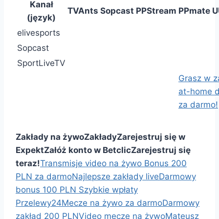
Kanał
TVAnts
Sopcast
PPStream
PPmate
U
(język)
elivesports
Sopcast
SportLiveTV
Grasz w z
at-home 
za darmo!
Zakłady na żywo
Zakłady
Zarejestruj się w
Expekt
Załóż konto w Betclic
Zarejestruj się
teraz!
Transmisje video na żywo
Bonus 200
PLN za darmo
Najlepsze zakłady live
Darmowy
bonus 100 PLN
Szybkie wpłaty
Przelewy24
Mecze na żywo za darmo
Darmowy
zakład 200 PLN
Video mecze na żywo
Mateusz