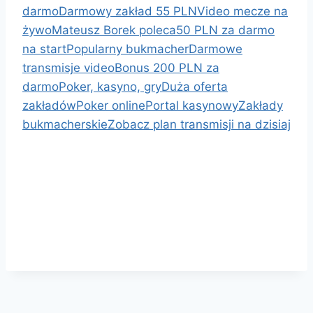
darmo
Darmowy zakład 55 PLN
Video mecze na
żywo
Mateusz Borek poleca
50 PLN za darmo
na start
Popularny bukmacher
Darmowe
transmisje video
Bonus 200 PLN za
darmo
Poker, kasyno, gry
Duża oferta
zakładów
Poker online
Portal kasynowy
Zakłady
bukmacherskie
Zobacz plan transmisji na dzisiaj