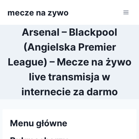
Przejdź
mecze na zywo
do
treści
Arsenal – Blackpool
(Angielska Premier
League) – Mecze na żywo
live transmisja w
internecie za darmo
Menu główne