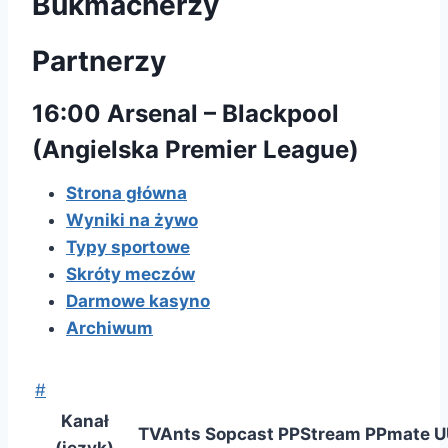
Bukmacherzy
Partnerzy
16:00 Arsenal – Blackpool
(Angielska Premier League)
Strona główna
Wyniki na żywo
Typy sportowe
Skróty meczów
Darmowe kasyno
Archiwum
#
Kanał
TVAnts
Sopcast
PPStream
PPmate
U