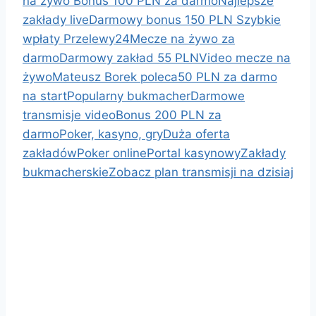
na żywo
Bonus 100 PLN za darmo
Najlepsze
zakłady live
Darmowy bonus 150 PLN
Szybkie
wpłaty Przelewy24
Mecze na żywo za
darmo
Darmowy zakład 55 PLN
Video mecze na
żywo
Mateusz Borek poleca
50 PLN za darmo
na start
Popularny bukmacher
Darmowe
transmisje video
Bonus 200 PLN za
darmo
Poker, kasyno, gry
Duża oferta
zakładów
Poker online
Portal kasynowy
Zakłady
bukmacherskie
Zobacz plan transmisji na dzisiaj