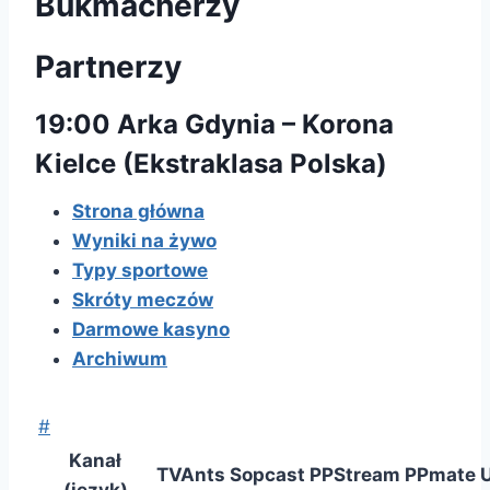
Bukmacherzy
Partnerzy
19:00 Arka Gdynia – Korona
Kielce (Ekstraklasa Polska)
Strona główna
Wyniki na żywo
Typy sportowe
Skróty meczów
Darmowe kasyno
Archiwum
#
Kanał
TVAnts
Sopcast
PPStream
PPmate