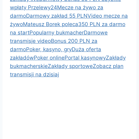
wpłaty Przelewy24
Mecze na żywo za
darmo
Darmowy zakład 55 PLN
Video mecze na
żywo
Mateusz Borek poleca
350 PLN za darmo
na start
Popularny bukmacher
Darmowe
transmisje video
Bonus 200 PLN za
darmo
Poker, kasyno, gry
Duża oferta
zakładów
Poker online
Portal kasynowy
Zakłady
bukmacherskie
Zakłady sportowe
Zobacz plan
transmisji na dzisiaj