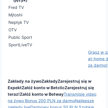
(język)
Fred TV
Mjtoshi
Neptyk TV
OTV
Public Sport
SportLiveTV
Grasz w z
at-home 
za darmo!
Zakłady na żywo
Zakłady
Zarejestruj się w
Expekt
Załóż konto w Betclic
Zarejestruj się
teraz!
Załóż konto w Betway
Transmisje video
na żywo
Bonus 200 PLN za darmo
Najlepsze
zakłady live
Darmowy bonus 50 PLN
Szybkie