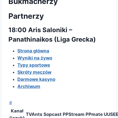
Bukmacherzy
Partnerzy
18:00 Aris Saloniki –
Panathinaikos (Liga Grecka)
Strona główna
Wyniki na żywo
Typy sportowe
Skróty meczów
Darmowe kasyno
Archiwum
#
Kanał
TVAnts
Sopcast
PPStream
PPmate
UUSE