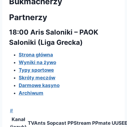
Bukmacherzy
Partnerzy
18:00 Aris Saloniki – PAOK
Saloniki (Liga Grecka)
Strona główna
Wyniki na żywo
Typy sportowe
Skróty meczów
Darmowe kasyno
Archiwum
#
Kanał
TVAnts
Sopcast
PPStream
PPmate
UUSE