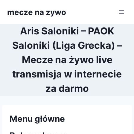
Przejdź
mecze na zywo
do
treści
Aris Saloniki – PAOK
Saloniki (Liga Grecka) –
Mecze na żywo live
transmisja w internecie
za darmo
Menu główne