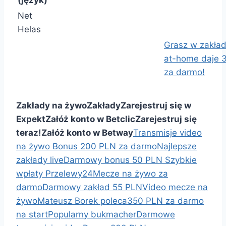
(język)
Net
Helas
Grasz w zakład
at-home daje 
za darmo!
Zakłady na żywo
Zakłady
Zarejestruj się w
Expekt
Załóż konto w Betclic
Zarejestruj się
teraz!
Załóż konto w Betway
Transmisje video
na żywo
Bonus 200 PLN za darmo
Najlepsze
zakłady live
Darmowy bonus 50 PLN
Szybkie
wpłaty Przelewy24
Mecze na żywo za
darmo
Darmowy zakład 55 PLN
Video mecze na
żywo
Mateusz Borek poleca
350 PLN za darmo
na start
Popularny bukmacher
Darmowe