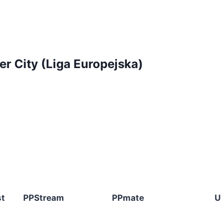
er City (Liga Europejska)
st
PPStream
PPmate
U