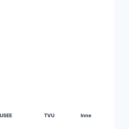
USEE
TVU
Inne