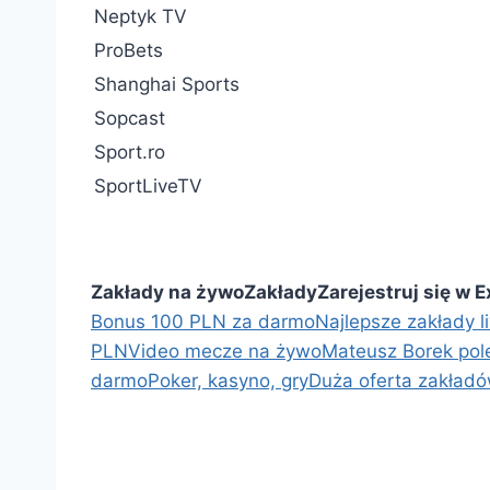
Neptyk TV
ProBets
Shanghai Sports
Sopcast
Sport.ro
SportLiveTV
Zakłady na żywo
Zakłady
Zarejestruj się w 
Bonus 100 PLN za darmo
Najlepsze zakłady l
PLN
Video mecze na żywo
Mateusz Borek pol
darmo
Poker, kasyno, gry
Duża oferta zakład