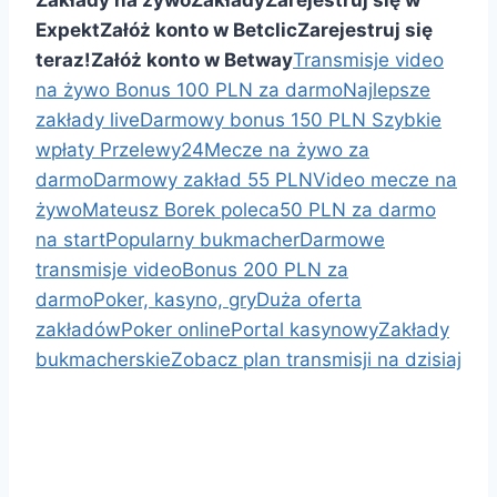
Zakłady na żywo
Zakłady
Zarejestruj się w
Expekt
Załóż konto w Betclic
Zarejestruj się
teraz!
Załóż konto w Betway
Transmisje video
na żywo
Bonus 100 PLN za darmo
Najlepsze
zakłady live
Darmowy bonus 150 PLN
Szybkie
wpłaty Przelewy24
Mecze na żywo za
darmo
Darmowy zakład 55 PLN
Video mecze na
żywo
Mateusz Borek poleca
50 PLN za darmo
na start
Popularny bukmacher
Darmowe
transmisje video
Bonus 200 PLN za
darmo
Poker, kasyno, gry
Duża oferta
zakładów
Poker online
Portal kasynowy
Zakłady
bukmacherskie
Zobacz plan transmisji na dzisiaj