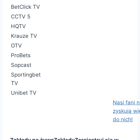
BetClick TV
CCTV 5
HQTV
Krauze TV
OTV
ProBets
Sopcast
Sportingbet
TV
Unibet TV
Nasi fani 
zyskują wi
do nich!