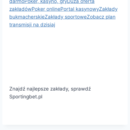
darmo
Poker, kasyno, gry
Duża oferta
zakładów
Poker online
Portal kasynowy
Zakłady
bukmacherskie
Zakłady sportowe
Zobacz plan
transmisji na dzisiaj
Znajdź najlepsze zakłady, sprawdź
Sportingbet.pl