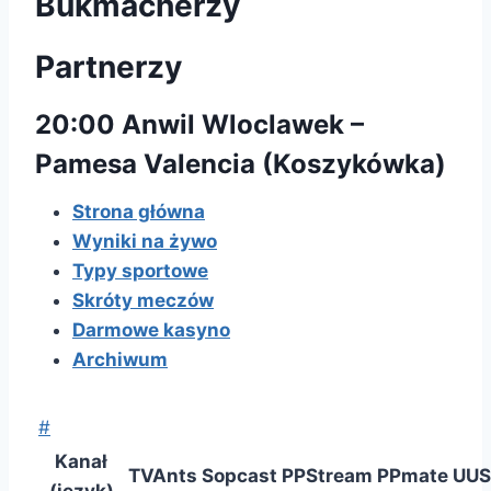
Bukmacherzy
Partnerzy
20:00 Anwil Wloclawek –
Pamesa Valencia (Koszykówka)
Strona główna
Wyniki na żywo
Typy sportowe
Skróty meczów
Darmowe kasyno
Archiwum
#
Kanał
TVAnts
Sopcast
PPStream
PPmate
UUS