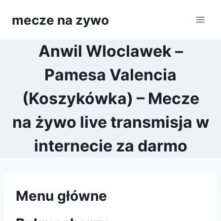
Przejdź
mecze na zywo
do
treści
Anwil Wloclawek –
Pamesa Valencia
(Koszykówka) – Mecze
na żywo live transmisja w
internecie za darmo
Menu główne