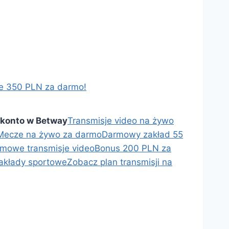
e 350 PLN za darmo!
 konto w Betway
Transmisje video na żywo
Mecze na żywo za darmo
Darmowy zakład 55
mowe transmisje video
Bonus 200 PLN za
akłady sportowe
Zobacz plan transmisji na