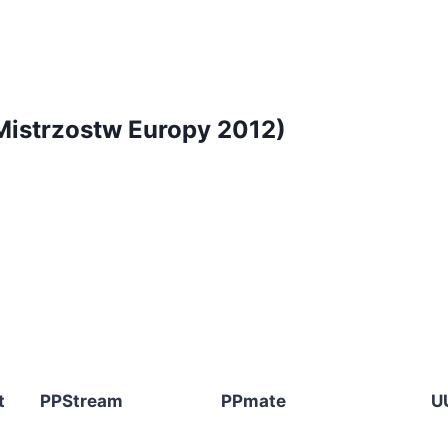
 Mistrzostw Europy 2012)
t
PPStream
PPmate
U