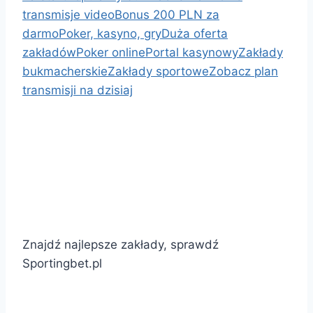
transmisje video
Bonus 200 PLN za
darmo
Poker, kasyno, gry
Duża oferta
zakładów
Poker online
Portal kasynowy
Zakłady
bukmacherskie
Zakłady sportowe
Zobacz plan
transmisji na dzisiaj
Znajdź najlepsze zakłady, sprawdź
Sportingbet.pl