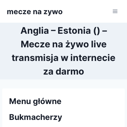
Przejdź
mecze na zywo
do
treści
Anglia – Estonia () –
Mecze na żywo live
transmisja w internecie
za darmo
Menu główne
Bukmacherzy