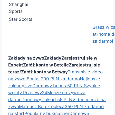
Shanghai
Sports
Star Sports
Grasz w za
at-home d
za darmo!
Zakłady na żywo
Zakłady
Zarejestruj się w
Expekt
Załóż konto w Betclic
Zarejestruj się
teraz!
Załóż konto w Betway
Transmisje video
na żywo
Bonus 200 PLN za darmo
Najlepsze
zakłady live
Darmowy bonus 50 PLN
Szybkie
wpłaty Przelewy24
Mecze na żywo za
darmo
Darmowy zakład 55 PLN
Video mecze na
żywo
Mateusz Borek poleca
350 PLN za darmo
na start
Popularny bukmacher
Darmowe