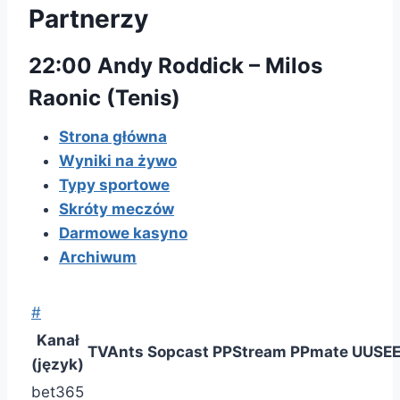
Partnerzy
22:00 Andy Roddick – Milos
Raonic (Tenis)
Strona główna
Wyniki na żywo
Typy sportowe
Skróty meczów
Darmowe kasyno
Archiwum
#
Kanał
TVAnts
Sopcast
PPStream
PPmate
UUSE
(język)
bet365