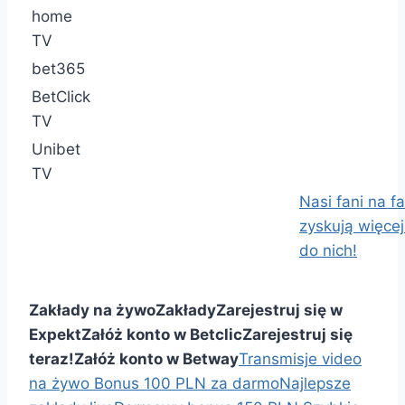
home
TV
bet365
BetClick
TV
Unibet
TV
Nasi fani na 
zyskują więcej
do nich!
Zakłady na żywo
Zakłady
Zarejestruj się w
Expekt
Załóż konto w Betclic
Zarejestruj się
teraz!
Załóż konto w Betway
Transmisje video
na żywo
Bonus 100 PLN za darmo
Najlepsze