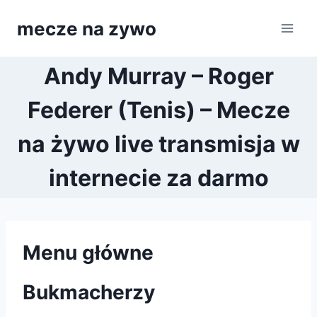
Przejdź
mecze na zywo
do
treści
Andy Murray – Roger
Federer (Tenis) – Mecze
na żywo live transmisja w
internecie za darmo
Menu główne
Bukmacherzy