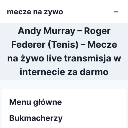
Przejdź
mecze na zywo
do
treści
Andy Murray – Roger
Federer (Tenis) – Mecze
na żywo live transmisja w
internecie za darmo
Menu główne
Bukmacherzy