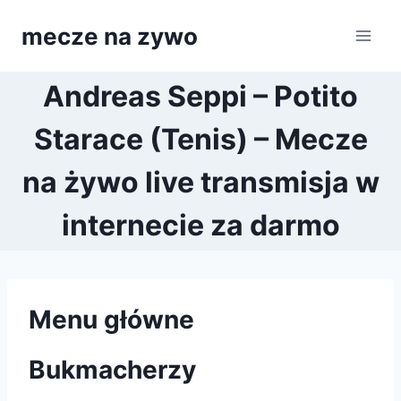
Przejdź
mecze na zywo
do
treści
Andreas Seppi – Potito
Starace (Tenis) – Mecze
na żywo live transmisja w
internecie za darmo
Menu główne
Bukmacherzy