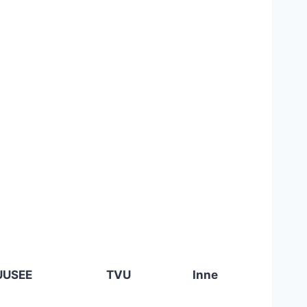
UUSEE
TVU
Inne