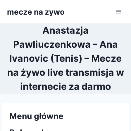
Przejdź
mecze na zywo
do
treści
Anastazja
Pawliuczenkowa – Ana
Ivanovic (Tenis) – Mecze
na żywo live transmisja w
internecie za darmo
Menu główne