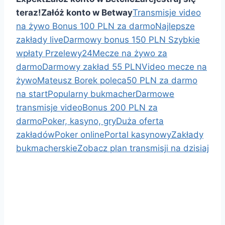
teraz!
Załóż konto w Betway
Transmisje video
na żywo
Bonus 100 PLN za darmo
Najlepsze
zakłady live
Darmowy bonus 150 PLN
Szybkie
wpłaty Przelewy24
Mecze na żywo za
darmo
Darmowy zakład 55 PLN
Video mecze na
żywo
Mateusz Borek poleca
50 PLN za darmo
na start
Popularny bukmacher
Darmowe
transmisje video
Bonus 200 PLN za
darmo
Poker, kasyno, gry
Duża oferta
zakładów
Poker online
Portal kasynowy
Zakłady
bukmacherskie
Zobacz plan transmisji na dzisiaj