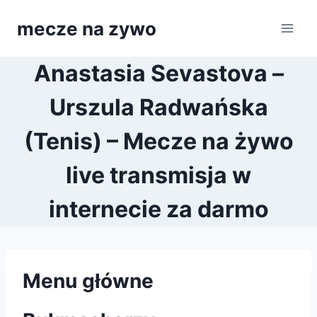
Przejdź
mecze na zywo
do
treści
Anastasia Sevastova –
Urszula Radwańska
(Tenis) – Mecze na żywo
live transmisja w
internecie za darmo
Menu główne