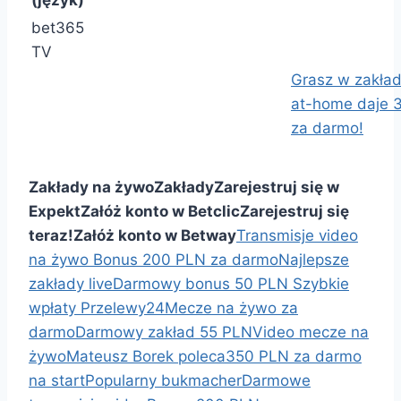
(język)
bet365
TV
Grasz w zakład
at-home daje 
za darmo!
Zakłady na żywo
Zakłady
Zarejestruj się w
Expekt
Załóż konto w Betclic
Zarejestruj się
teraz!
Załóż konto w Betway
Transmisje video
na żywo
Bonus 200 PLN za darmo
Najlepsze
zakłady live
Darmowy bonus 50 PLN
Szybkie
wpłaty Przelewy24
Mecze na żywo za
darmo
Darmowy zakład 55 PLN
Video mecze na
żywo
Mateusz Borek poleca
350 PLN za darmo
na start
Popularny bukmacher
Darmowe