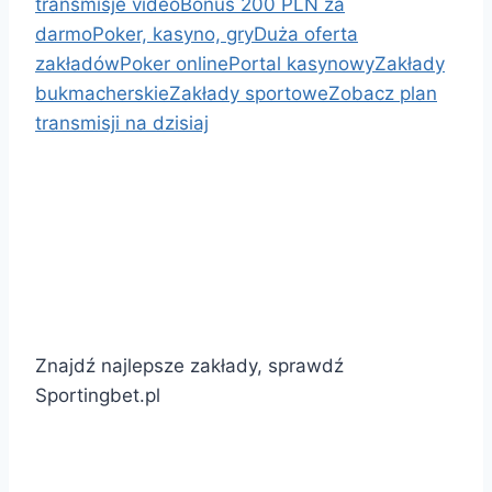
transmisje video
Bonus 200 PLN za
darmo
Poker, kasyno, gry
Duża oferta
zakładów
Poker online
Portal kasynowy
Zakłady
bukmacherskie
Zakłady sportowe
Zobacz plan
transmisji na dzisiaj
Znajdź najlepsze zakłady, sprawdź
Sportingbet.pl