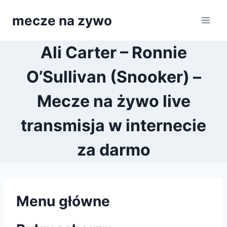
Przejdź
mecze na zywo
do
treści
Ali Carter – Ronnie
O’Sullivan (Snooker) –
Mecze na żywo live
transmisja w internecie
za darmo
Menu główne