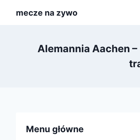
Przejdź
mecze na zywo
do
treści
Alemannia Aachen – 
tr
Menu główne