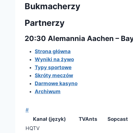
Bukmacherzy
Partnerzy
20:30 Alemannia Aachen – Ba
Strona główna
Wyniki na żywo
Typy sportowe
Skróty meczów
Darmowe kasyno
Archiwum
#
Kanał (język)
TVAnts
Sopcast
HQTV