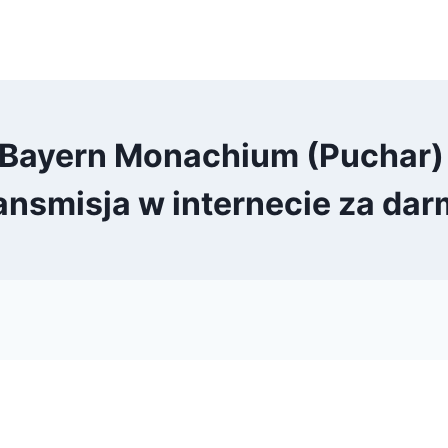
Bayern Monachium (Puchar) 
ansmisja w internecie za da