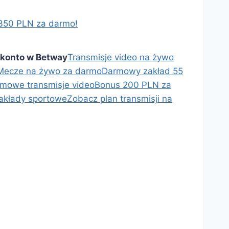
 350 PLN za darmo!
 konto w Betway
Transmisje video na żywo
Mecze na żywo za darmo
Darmowy zakład 55
mowe transmisje video
Bonus 200 PLN za
akłady sportowe
Zobacz plan transmisji na