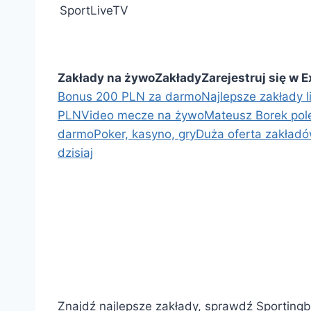
SportLiveTV
Zakłady na żywo
Zakłady
Zarejestruj się w 
Bonus 200 PLN za darmo
Najlepsze zakłady l
PLN
Video mecze na żywo
Mateusz Borek pol
darmo
Poker, kasyno, gry
Duża oferta zakład
dzisiaj
Znajdź najlepsze zakłady, sprawdź Sportingb