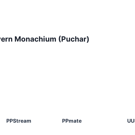
yern Monachium (Puchar)
PPStream
PPmate
UU