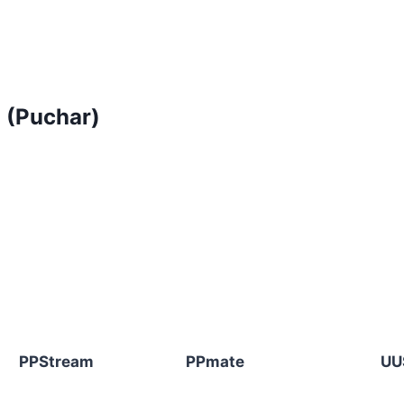
 (Puchar)
PPStream
PPmate
UU