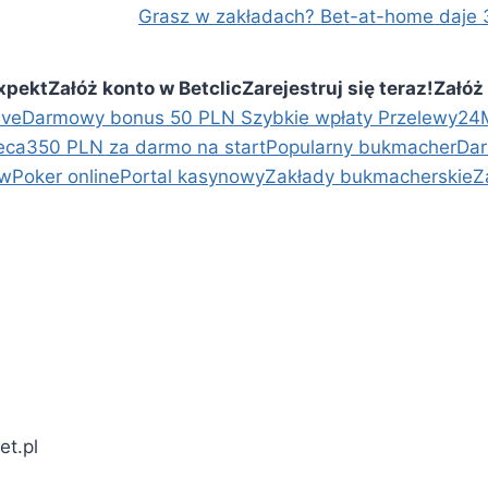
Grasz w zakładach? Bet-at-home daje
Expekt
Załóż konto w Betclic
Zarejestruj się teraz!
Załóż
ive
Darmowy bonus 50 PLN
Szybkie wpłaty Przelewy24
eca
350 PLN za darmo na start
Popularny bukmacher
Dar
ów
Poker online
Portal kasynowy
Zakłady bukmacherskie
Z
et.pl