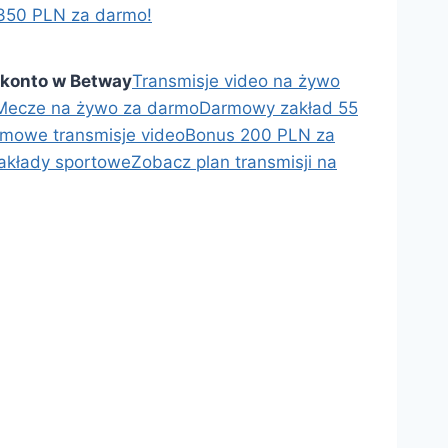
 350 PLN za darmo!
 konto w Betway
Transmisje video na żywo
Mecze na żywo za darmo
Darmowy zakład 55
mowe transmisje video
Bonus 200 PLN za
akłady sportowe
Zobacz plan transmisji na