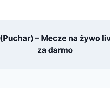
(Puchar) – Mecze na żywo liv
za darmo